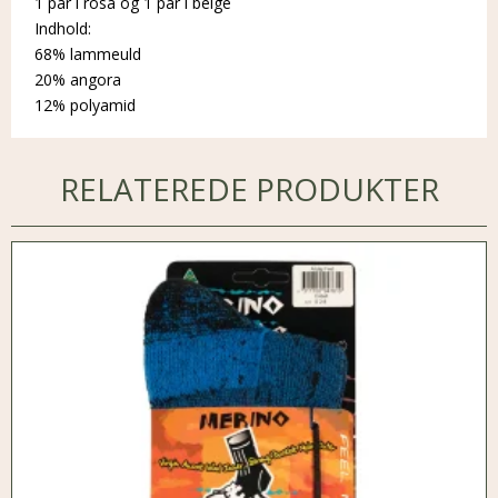
1 par i rosa og 1 par i beige
Indhold:
68% lammeuld
20% angora
12% polyamid
RELATEREDE PRODUKTER