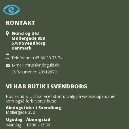
KONTAKT
Skind og Uld
Møllergade 35B
5700 Svendborg
Denmark
Telefonnr.:
+45 60 93 76 74
E-mail
:
mr@skindoguld.dk
CVR-nummer: 28912870
VI HAR BUTIK I SVENDBORG
Hos Skind & Uld har vi et stort udvalg på webshoppen, men
kom også forbi vores butik.
Åbningstider i Svendborg
Møllergade 35B
Ugedag
Åbningstid
Mandag
10:00 - 16:30