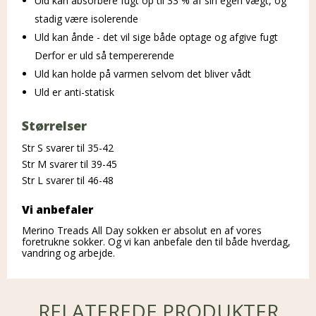
Uld kan absorbere fugt op til 33 % af sin egen vægt, og
stadig være isolerende
Uld kan ånde - det vil sige både optage og afgive fugt
Derfor er uld så tempererende
Uld kan holde på varmen selvom det bliver vådt
Uld er anti-statisk
Størrelser
Str S svarer til 35-42
Str M svarer til 39-45
Str L svarer til 46-48
Vi anbefaler
Merino Treads All Day sokken er absolut en af vores
foretrukne sokker. Og vi kan anbefale den til både hverdag,
vandring og arbejde.
RELATEREDE PRODUKTER