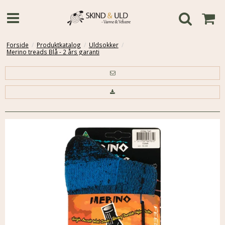
Forside
/
Produktkatalog
/
Uldsokker
/
Merino treads Blå - 2 års garanti