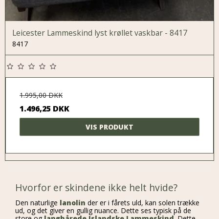
Leicester Lammeskind lyst krøllet vaskbar - 8417
8417
1.995,00 DKK
1.496,25 DKK
VIS PRODUKT
Hvorfor er skindene ikke helt hvide?
Den naturlige
lanolin
der er i fårets uld, kan solen trække
ud, og det giver en gullig nuance. Dette ses typisk på de
store og
langhårede Islandske Lammeskind
. Dette