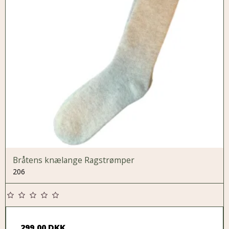
Bråtens knælange Ragstrømper
206
299,00 DKK