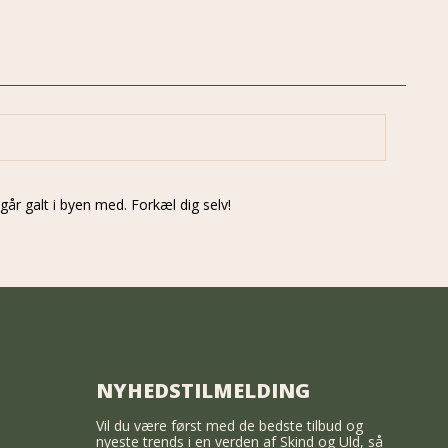
år galt i byen med. Forkæl dig selv!
NYHEDSTILMELDING
Vil du være først med de bedste tilbud og
nyeste trends i en verden af Skind og Uld, så