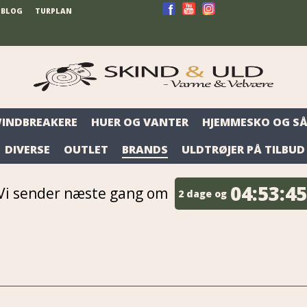
BLOG
TURPLAN
WINDBREAKERE
HUER OG VANTER
HJEMMESKO OG SÅ
DIVERSE
OUTLET
BRANDS
ULDTRØJER PÅ TILBUD
04:
53:
44
Vi sender næste gang om
2 dage og