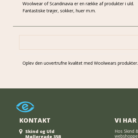
Woolwear of Scandinavia er en række af produkter i uld.
Fantastiske trøjer, sokker, huer m.m.
Oplev den uovertrufne kvalitet med Woolwears produkter. 
KONTAKT
VI HAR
Hos Skind &
Skind og Uld
webshoppen
Møllergade 35B