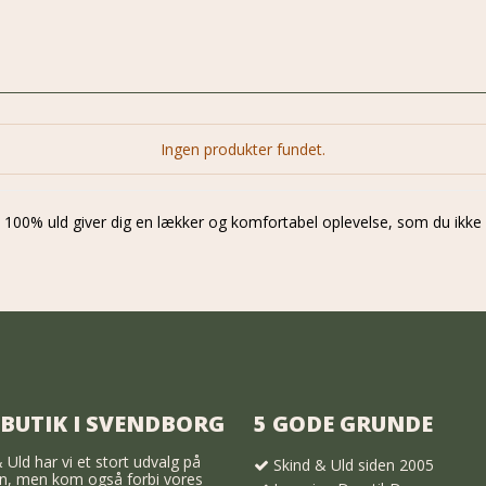
Ingen produkter fundet.
100% uld giver dig en lækker og komfortabel oplevelse, som du ikke g
 BUTIK I SVENDBORG
5 GODE GRUNDE
 Uld har vi et stort udvalg på
Skind & Uld siden 2005
, men kom også forbi vores