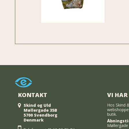
KONTAKT
VI HAR
Hos Skind &
Skind og Uld
webshoppen
Møllergade 35B
butik.
5700 Svendborg
Denmark
Åbningsti
Møllergade