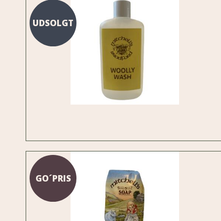
UDSOLGT
GO´PRIS