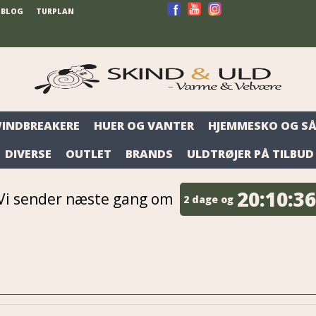
BLOG
TURPLAN
WINDBREAKERE
HUER OG VANTER
HJEMMESKO OG SÅ
DIVERSE
OUTLET
BRANDS
ULDTRØJER PÅ TILBUD
20:
10:
36
Vi sender næste gang om
2 dage og