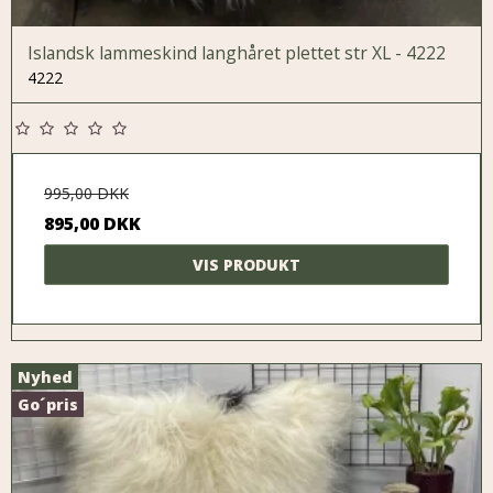
Islandsk lammeskind langhåret plettet str XL - 4222
4222
995,00 DKK
895,00 DKK
VIS PRODUKT
Nyhed
Go´pris