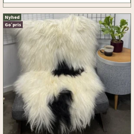
Nyhed
Go´pris