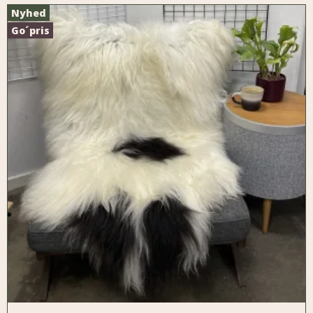
Nyhed
Go´pris