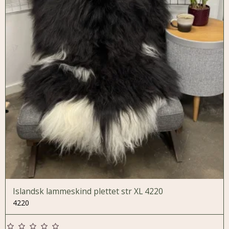
Islandsk lammeskind plettet str XL 4220
4220