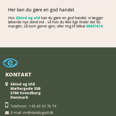
Her kan du gøre en god handel.
Hos
Skind og uld
kan du gøre en god handel,
v
i lægger
løbende nye skind ind - så hvis du ikke lige finder det du
mangler, så kom gerne igen, eller ring til Mikal
60937674
KONTAKT
Skind og Uld
Møllergade 35B
5700 Svendborg
Denmark
Telefonnr.:
+45 60 93 76 74
E-mail
:
mr@skindoguld.dk