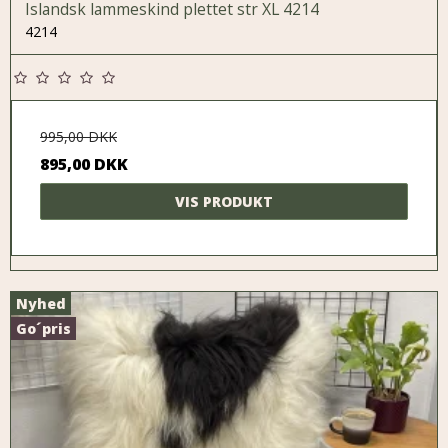
Islandsk lammeskind plettet str XL 4214
4214
995,00 DKK
895,00 DKK
VIS PRODUKT
Nyhed
Go´pris