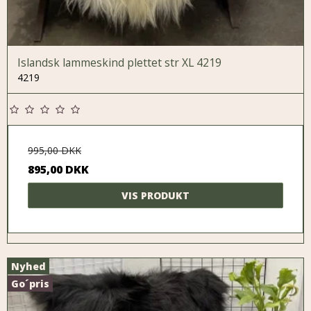
Islandsk lammeskind plettet str XL 4219
4219
995,00 DKK
895,00 DKK
VIS PRODUKT
Nyhed
Go´pris