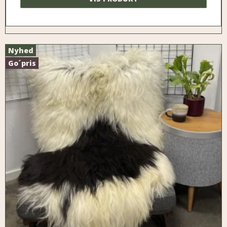
Nyhed
Go´pris