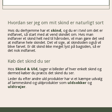
Hvordan ser jeg om mit skind er naturligt sort
Hvis du derhjemme har et
skind
, og du er i tvivl om det er
indfarvet, så start med at vend skindet om. Hvis man
indfarver et skind helt ned til hårroden, vil man gøre det ved
at indfarve hele skindet. Det vil sige, at skindsiden også vil
blive farvet. Er dit skind ikke meget lyst på bagsiden, så er
det nok indfarvet.
Køb det skind du ser
Hos
Skind & Uld
, tager vi billeder af hver enkelt skind og
dermed køber du præcis det skind du ser.
Leder du efter andre uld produkter har vi et kæmpe udvalg
af lammeskind og uldprodukter som
uldsokker
og
uldtrøjer
.