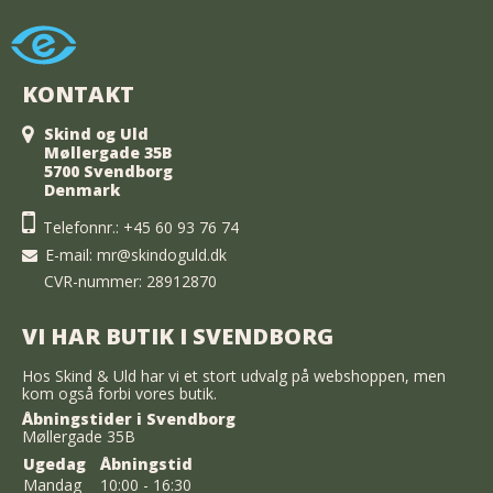
KONTAKT
Skind og Uld
Møllergade 35B
5700 Svendborg
Denmark
Telefonnr.:
+45 60 93 76 74
E-mail
:
mr@skindoguld.dk
CVR-nummer: 28912870
VI HAR BUTIK I SVENDBORG
Hos Skind & Uld har vi et stort udvalg på webshoppen, men
kom også forbi vores butik.
Åbningstider i Svendborg
Møllergade 35B
Ugedag
Åbningstid
Mandag
10:00 - 16:30