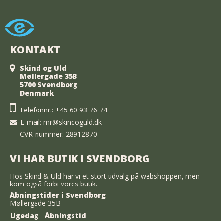
KONTAKT
Skind og Uld
Møllergade 35B
5700 Svendborg
Denmark
Telefonnr.:
+45 60 93 76 74
E-mail
:
mr@skindoguld.dk
CVR-nummer: 28912870
VI HAR BUTIK I SVENDBORG
Hos Skind & Uld har vi et stort udvalg på webshoppen, men
kom også forbi vores butik.
Åbningstider i Svendborg
Møllergade 35B
Ugedag
Åbningstid