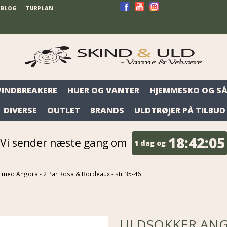
BLOG
TURPLAN
WINDBREAKERE
HUER OG VANTER
HJEMMESKO OG SÅ
DIVERSE
OUTLET
BRANDS
ULDTRØJER PÅ TILBUD
18:
42:
04
Vi sender næste gang om
1 dag og
med Angora - 2 Par Rosa & Bordeaux - str 35-46
ULDSOKKER ANG