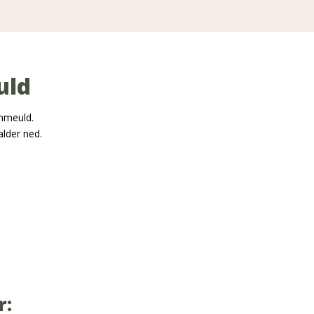
uld
mmeuld.
alder ned.
r: