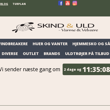
BLOG
TURPLAN
WINDBREAKERE
HUER OG VANTER
HJEMMESKO OG SÅ
DIVERSE
OUTLET
BRANDS
ULDTRØJER PÅ TILBUD
11:
35:
06
Vi sender næste gang om
2 dage og