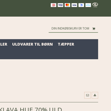
DIN INDKØBSKURV ER TOM
LER
ULDVARER TIL BØRN
TÆPPER
KLAVA HUE 70% ULD