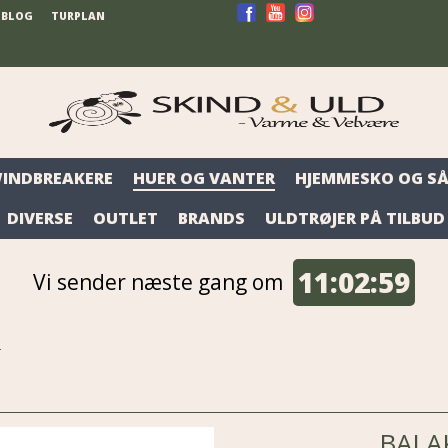
BLOG
TURPLAN
WINDBREAKERE
HUER OG VANTER
HJEMMESKO OG SÅ
DIVERSE
OUTLET
BRANDS
ULDTRØJER PÅ TILBUD
11:
02:
58
Vi sender næste gang om
d
BALA