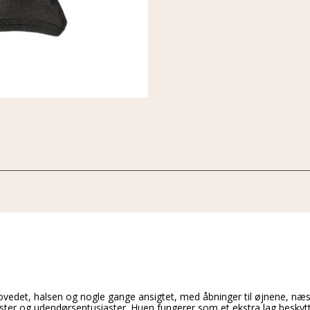
vedet, halsen og nogle gange ansigtet, med åbninger til øjnene, næse
ister og udendørsentusiaster. Huen fungerer som et ekstra lag beskyt