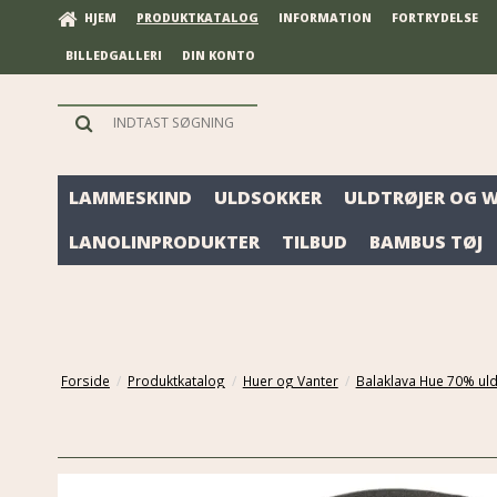
HJEM
PRODUKTKATALOG
INFORMATION
FORTRYDELSE
BILLEDGALLERI
DIN KONTO
LAMMESKIND
ULDSOKKER
ULDTRØJER OG 
LANOLINPRODUKTER
TILBUD
BAMBUS TØJ
Forside
/
Produktkatalog
/
Huer og Vanter
/
Balaklava Hue 70% ul