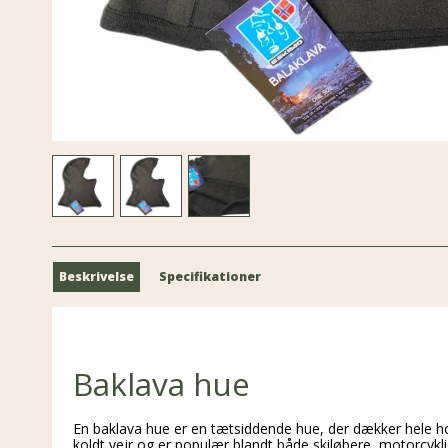
Beskrivelse
Specifikationer
Baklava hue
En baklava hue er en tætsiddende hue, der dækker hele ho
koldt vejr og er populær blandt både skiløbere, motorcykl