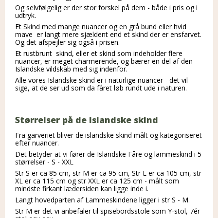
Og selvfølgelig er der stor forskel på dem - både i pris og i
udtryk.
Et Skind med mange nuancer og en grå bund eller hvid
mave er langt mere sjældent end et skind der er ensfarvet.
Og det afspejler sig også i prisen.
Et rustbrunt skind, eller et skind som indeholder flere
nuancer, er meget charmerende, og bærer en del af den
Islandske vildskab med sig indenfor.
Alle vores Islandske skind er i naturlige nuancer - det vil
sige, at de ser ud som da fåret løb rundt ude i naturen.
Størrelser på de Islandske skind
Fra garveriet bliver de islandske skind målt og kategoriseret
efter nuancer.
Det betyder at vi fører de Islandske Fåre og lammeskind i 5
størrelser - S - XXL
Str S er ca 85 cm, str M er ca 95 cm, Str L er ca 105 cm, str
XL er ca 115 cm og str XXL er ca 125 cm - målt som
mindste firkant lædersiden kan ligge inde i.
Langt hovedparten af Lammeskindene ligger i str S - M.
Str M er det vi anbefaler til spisebordsstole som Y-stol, 7ér