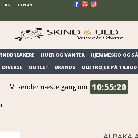
BLOG
TURPLAN
WINDBREAKERE
HUER OG VANTER
HJEMMESKO OG SÅ
DIVERSE
OUTLET
BRANDS
ULDTRØJER PÅ TILBUD
10:
55:
20
Vi sender næste gang om
d
ALPAKA 