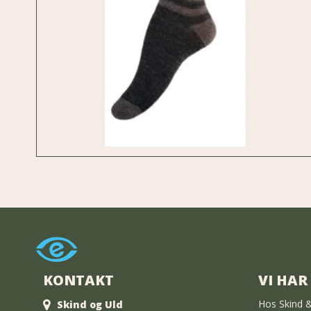
KONTAKT
VI HAR
Hos Skind &
Skind og Uld