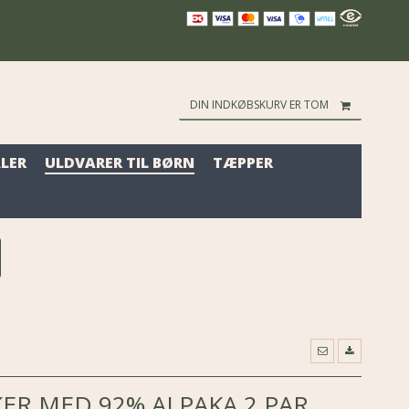
DIN INDKØBSKURV ER TOM
LER
ULDVARER TIL BØRN
TÆPPER
R MED 92% ALPAKA 2 PAR