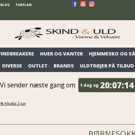
BLOG
TURPLAN
WINDBREAKERE
HUER OG VANTER
HJEMMESKO OG SÅ
DIVERSE
OUTLET
BRANDS
ULDTRØJER PÅ TILBUD
20:
07:
13
Vi sender næste gang om
1 dag og
% Alpaka 2 par
BØRNESOKKE