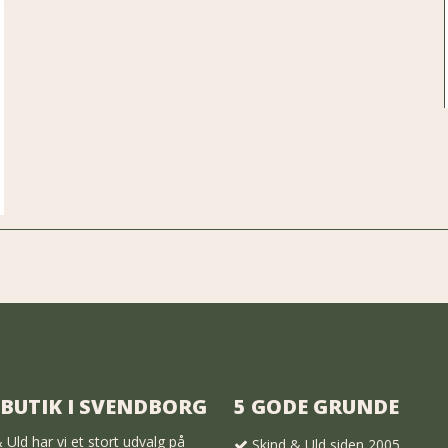
 BUTIK I SVENDBORG
5 GODE GRUNDE
 Uld har vi et stort udvalg på
Skind & Uld siden 2005