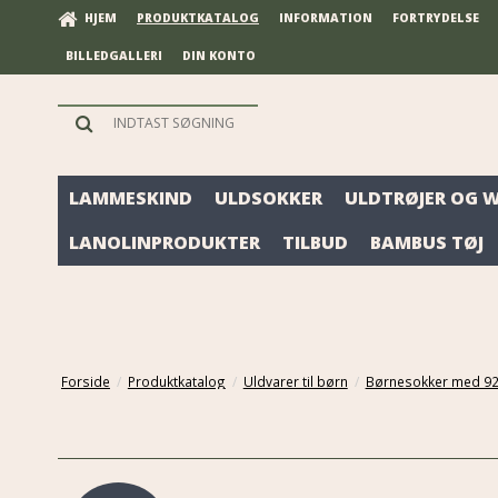
HJEM
PRODUKTKATALOG
INFORMATION
FORTRYDELSE
BILLEDGALLERI
DIN KONTO
LAMMESKIND
ULDSOKKER
ULDTRØJER OG 
LANOLINPRODUKTER
TILBUD
BAMBUS TØJ
Forside
/
Produktkatalog
/
Uldvarer til børn
/
Børnesokker med 92