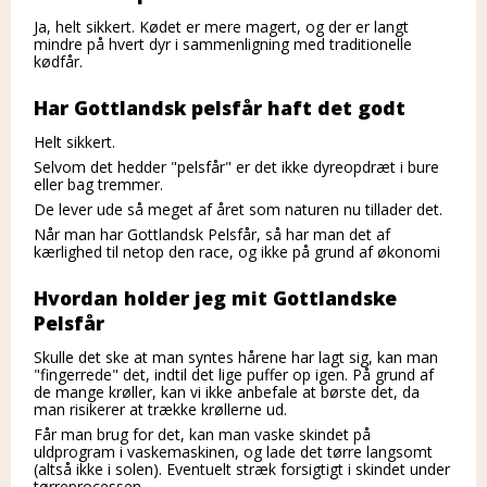
Ja, helt sikkert. Kødet er mere magert, og der er langt
mindre på hvert dyr i sammenligning med traditionelle
kødfår.
Har Gottlandsk pelsfår haft det godt
Helt sikkert.
Selvom det hedder "pelsfår" er det ikke dyreopdræt i bure
eller bag tremmer.
De lever ude så meget af året som naturen nu tillader det.
Når man har Gottlandsk Pelsfår, så har man det af
kærlighed til netop den race, og ikke på grund af økonomi
Hvordan holder jeg mit Gottlandske
Pelsfår
Skulle det ske at man syntes hårene har lagt sig, kan man
"fingerrede" det, indtil det lige puffer op igen. På grund af
de mange krøller, kan vi ikke anbefale at børste det, da
man risikerer at trække krøllerne ud.
Får man brug for det, kan man vaske skindet på
uldprogram i vaskemaskinen, og lade det tørre langsomt
(altså ikke i solen). Eventuelt stræk forsigtigt i skindet under
tørreprocessen.